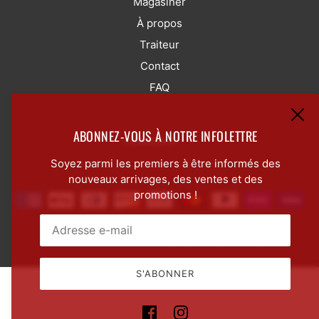
Magasiner
À propos
Traiteur
Contact
FAQ
ABONNEZ-VOUS À NOTRE INFOLETTRE
SÉLECTEUR DE LANGUE
FRANÇAIS
Soyez parmi les premiers à être informés des
nouveaux arrivages, des ventes et des
promotions !
Commerce électronique propulsé par Shopify
E-mail:
Ce site est protégé par hCaptcha, et la
Politique de conf
S'ABONNER